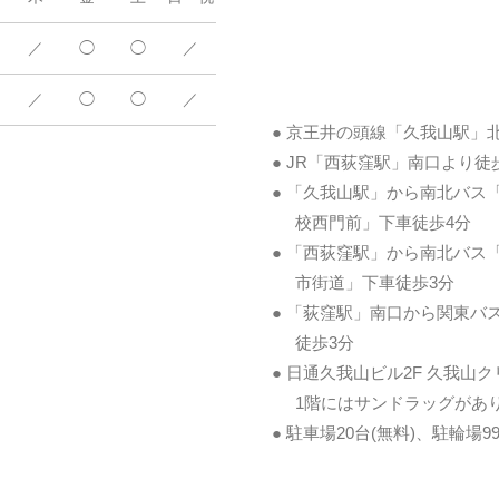
／
◯
◯
／
／
◯
◯
／
● 京王井の頭線「久我山駅」
● JR「西荻窪駅」南口より徒
● 「久我山駅」から南北バス
校西門前」下車徒歩4分
● 「西荻窪駅」から南北バス
市街道」下車徒歩3分
● 「荻窪駅」南口から関東バ
徒歩3分
● 日通久我山ビル2F 久我山
1階にはサンドラッグがあり
● 駐車場20台(無料)、駐輪場99