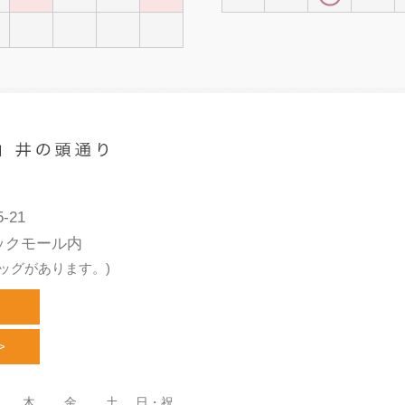
-21
ックモール内
ッグがあります。)
>
木
金
土
日・祝