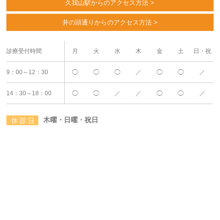
久我山駅からのアクセス方法 >
井の頭通りからのアクセス方法 >
診療受付時間
月
火
水
木
金
土
日・祝
9：00～12：30
◯
◯
◯
／
◯
◯
／
14：30～18：00
◯
◯
／
／
◯
◯
／
木曜・日曜・祝日