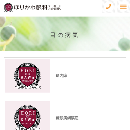
目の病気
緑内障
糖尿病網膜症